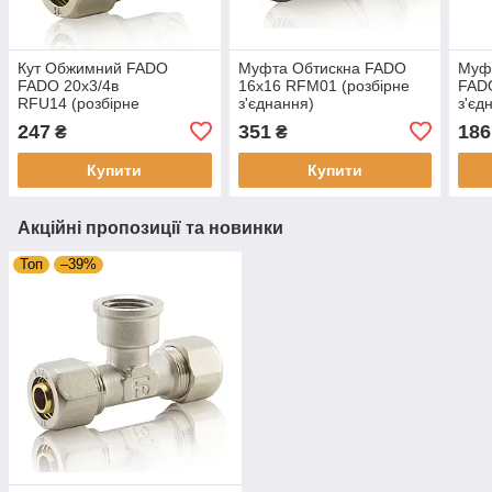
Кут Обжимний FADO
Муфта Обтискна FADO
Муфт
FADO 20х3/4в
16х16 RFM01 (розбірне
FAD
RFU14 (розбірне
з'єднання)
з'єд
з'єднання)
247
351
186
₴
₴
Купити
Купити
Акційні пропозиції та новинки
Топ
–39%