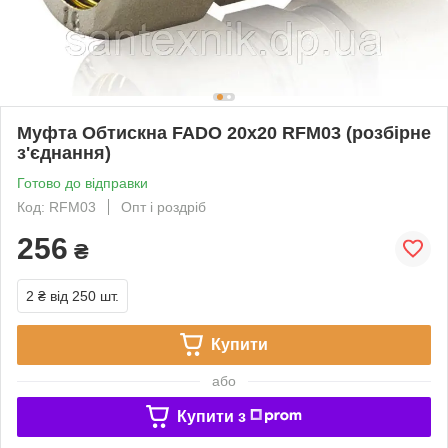
Муфта Обтискна FADO 20х20 RFM03 (розбірне
з'єднання)
Готово до відправки
Код: RFM03
Опт і роздріб
256
₴
2 ₴
від 250 шт.
Купити
або
Купити з