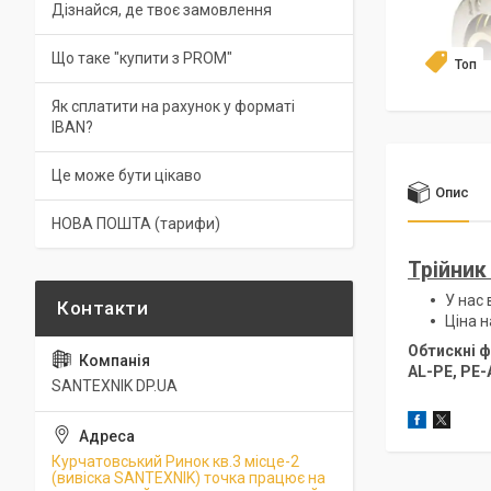
Дізнайся, де твоє замовлення
Що таке "купити з PROM"
Топ
Як сплатити на рахунок у форматі
IBAN?
Це може бути цікаво
Опис
НОВА ПОШТА (тарифи)
Трійник
У нас
Ціна н
Обтискні ф
AL-PE, PE-
SANTEXNIK DP.UA
Курчатовський Ринок кв.3 місце-2
(вивіска SANTEXNIK) точка працює на