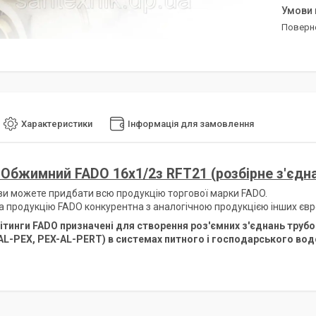
поверн
Характеристики
Інформація для замовлення
 Обжимний FADO 16х1/2з RFT21 (розбірне з'єдн
 ви можете придбати всю продукцію торгової марки FADO.
а продукцію FADO конкурентна з аналогічною продукцією інших євро
ітинги FADO призначені для створення роз'ємних з'єднань труб
AL-PEX, PEX-AL-PERT) в системах питного і господарського во