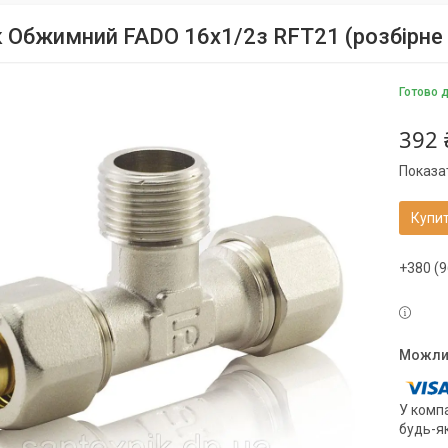
к Обжимний FADO 16х1/2з RFT21 (розбірне 
Готово 
392 
Показат
Купи
+380 (9
У компа
будь-я