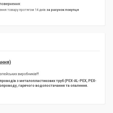
ення товару протягом 14 днів
за рахунок покупця
ання)
пейських виробників!!!
опроводів з металопластикових труб (PEX-AL-PEX, PEX-
допроводу, гарячого водопостачання та опалення.