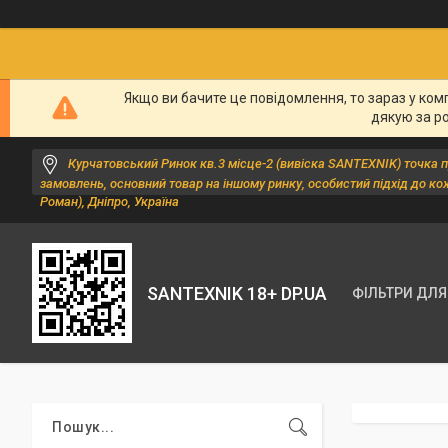
Якщо ви бачите це повідомлення, то зараз у ком
дякую за р
Курчатовський Ринок кв.3 місце-2 (вивіска SANTEXNIK) точка 
замовлень, основний товар на іншому ринку, особистий підхід до ко
Роман), Дніпро, Україна
SANTEXNIK 18+ DP.UA
ФІЛЬТРИ ДЛЯ