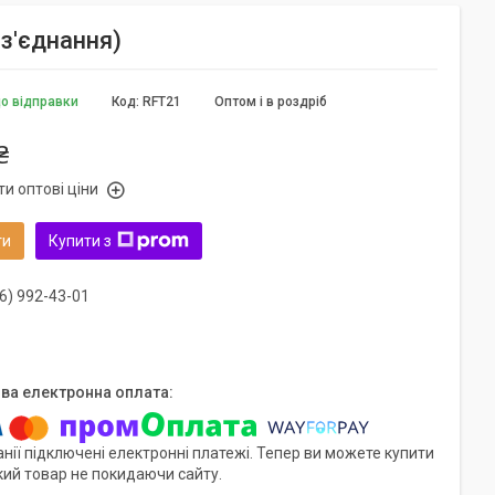
з'єднання)
до відправки
Код:
RFT21
Оптом і в роздріб
₴
и оптові ціни
ти
Купити з
6) 992-43-01
нії підключені електронні платежі. Тепер ви можете купити
кий товар не покидаючи сайту.