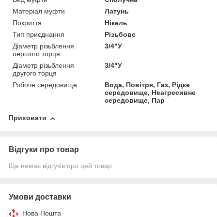
Матеріал муфти
Латунь
Покриття
Нікель
Тип приєднання
Різьбове
Діаметр різьблення
3/4"У
першого торця
Діаметр різьблення
3/4"У
другого торця
Робоче середовище
Вода, Повітря, Газ, Рідке
середовище, Неагресивне
середовище, Пар
Приховати
Відгуки про товар
Ще немає відгуків про цей товар
Умови доставки
Нова Пошта