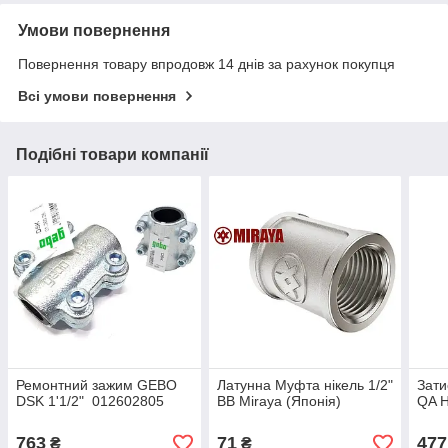
Умови повернення
Повернення товару впродовж 14 днів за рахунок покупця
Всі умови повернення
Подібні товари компанії
Ремонтний зажим GEBO
Латунна Муфта нікель 1/2"
Зати
DSK 1'1/2" 012602805
ВВ Miraya (Японія)
QA Н
763
71
477
₴
₴