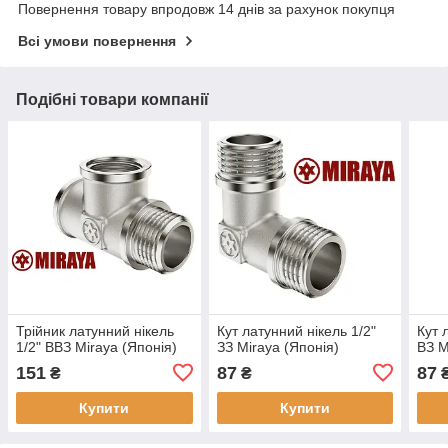
Повернення товару впродовж 14 днів за рахунок покупця
Всі умови повернення
Подібні товари компанії
Трійник латунний нікель
Кут латунний нікель 1/2"
Кут 
1/2" ВВЗ Miraya (Японія)
ЗЗ Miraya (Японія)
ВЗ M
151
87
87
₴
₴
Купити
Купити