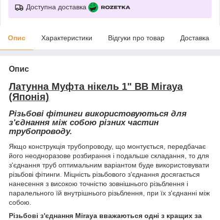
Доступна доставка
Опис
Характеристики
Відгуки про товар
Доставка
Опис
Латунна Муфта нікель 1" ВВ Miraya
(Японія)
Різьбові фітинги використовуються для
з'єднання між собою різних частин
трубопроводу.
Якщо конструкція трубопроводу, що монтується, передбачає
його неодноразове розбирання і подальше складання, то для
з'єднання труб оптимальним варіантом буде використовувати
різьбові фітинги. Міцність різьбового з'єднання досягається
нанесення з високою точністю зовнішнього різьблення і
паралельного їй внутрішнього різьблення, при їх з'єднанні між
собою.
Різьбові з'єднання
Miraya вважаються одні з кращих за