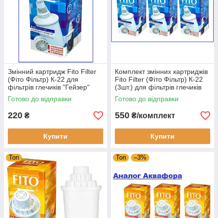
Змінний картридж Fito Filter
Комплект змінних картриджів
(Фіто Фільтр) К-22 для
Fito Filter (Фіто Фільтр) К-22
фільтрів глечиків "Гейзер"
(3шт.) для фільтрів глечиків
"Гейзер"
Готово до відправки
Готово до відправки
220
550
₴
₴/комплект
Купити
Купити
Топ
Топ
–3%