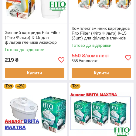
Комплект змінних картриджів
Змінний картридж Fito Filter
Fito Filter (Фіто Фільтр) К-15
(Фіто Фільтр) К-15 для
(3шт.) для фільтрів глечиків
фільтрів глечиків Аквафор
Аквафор (В100-А5-А6)
Готово до відправки
(В100-А5-А6)
Готово до відправки
550
₴/комплект
219
₴
565 ₴/комплект
Купити
Купити
Топ
–2%
Топ