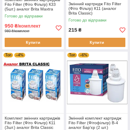
Змінний картридж Fito Filter
Fito Filter (Фіто Фільтр) К33
(Фіто Фільтр) К11 (аналог
(5шт.) аналог Brita Maxtra
Brita Classic)
Готово до відправки
Готово до відправки
950
₴/комплект
215
₴
980 ₴/комплект
Купити
Купити
Топ
–4%
Топ
–6%
Комплект змінних картриджів
Змінний комплект картридж
Fito Filter (Фіто Фільтр) К11
Fito Filter (Фітофільтр) В-4
(3шт.) аналог Brita Classic
аналог Бар'єр (2 шт.)