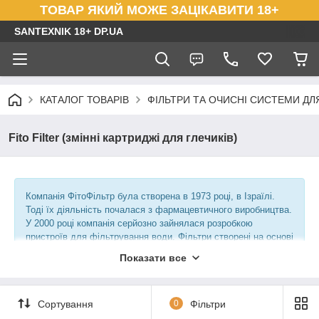
ТОВАР ЯКИЙ МОЖЕ ЗАЦІКАВИТИ 18+
SANTEXNIK 18+ DP.UA
КАТАЛОГ ТОВАРІВ
ФІЛЬТРИ ТА ОЧИСНІ СИСТЕМИ ДЛ
Fito Filter (змінні картриджі для глечиків)
Компанія ФітоФільтр була створена в 1973 році, в Ізраїлі.
Тоді їх діяльність почалася з фармацевтичного виробництва.
У 2000 році компанія серйозно зайнялася розробкою
пристроїв для фільтрування води. Фільтри створені на основі
шунгита - мінерал, який залягає в найдавніших шарах земної
Показати все
кори, їх вік перевищує 2 мільярди років.
Сортування
0
Фільтри
Через 4 роки, за підтримки ФітоФільтр, в Молдавії була