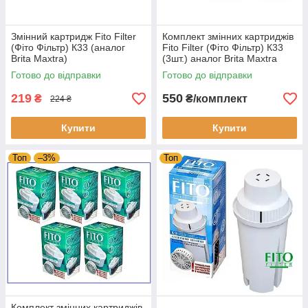
Змінний картридж Fito Filter
Комплект змінних картриджів
(Фіто Фільтр) К33 (аналог
Fito Filter (Фіто Фільтр) К33
Brita Maxtra)
(3шт.) аналог Brita Maxtra
Готово до відправки
Готово до відправки
219
550
₴
₴/комплект
224 ₴
Купити
Купити
Топ
–3%
Топ
Комплект змінних картриджів